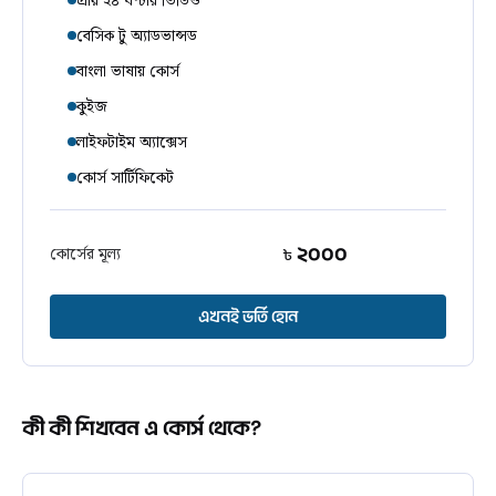
প্রায় ২৪ ঘণ্টার ভিডিও
বেসিক টু অ্যাডভান্সড
বাংলা ভাষায় কোর্স
কুইজ
লাইফটাইম অ্যাক্সেস
কোর্স সার্টিফিকেট
২০০০
কোর্সের মূল্য
৳
এখনই ভর্তি হোন
কী কী শিখবেন এ কোর্স থেকে?