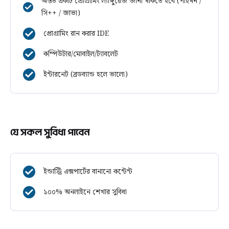
অন্তত একটি প্রোগ্রামিং ল্যাঙ্গুয়েজ জানা থাকতে হবে (পাইথন /
সি++ / জাভা)
প্রোগ্রামিং রান করার IDE
কম্পিউটার/মোবাইল/ট্যাবলেট
ইন্টারনেট (ব্রডব্যান্ড হলে ভালো)
যে সকল সুবিধা পাবেন
ইন্ডাস্ট্রি এক্সপার্টের বানানো কন্টেন্ট
১০০% অনলাইনে শেখার সুবিধা