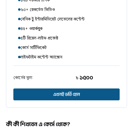
১২টি দরকারি টপিক
৬০+ রেকর্ডেড ভিডিও
বেসিক টু ইন্টারমিডিয়েট লেভেলের কন্টেন্ট
৪৫+ ওয়ার্কবুক
৫টি রিয়েল-লাইফ প্রজেক্ট
কোর্স সার্টিফিকেট
লাইফটাইম কন্টেন্ট অ্যাক্সেস
১৫০০
কোর্সের মূল্য
৳
এখনই ভর্তি হোন
কী কী শিখবেন এ কোর্স থেকে?